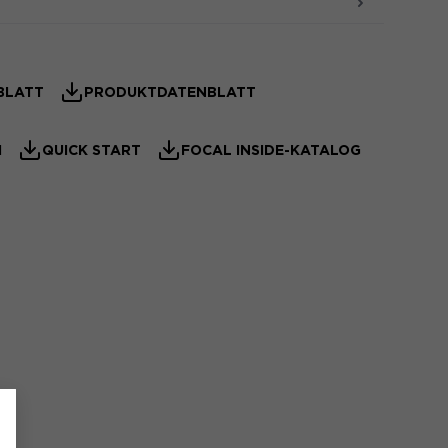
BLATT
PRODUKTDATENBLATT
H
QUICK START
FOCAL INSIDE-KATALOG