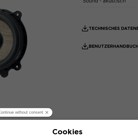
Sound - akustisch
TECHNISCHES DATEN
BENUTZERHANDBUC
TECHNOLOGIEN