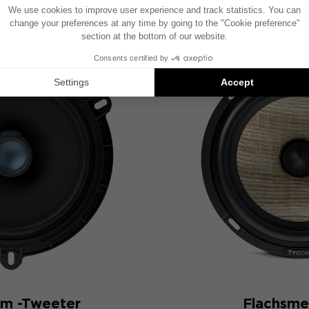
um -Tweeter
Flachsm