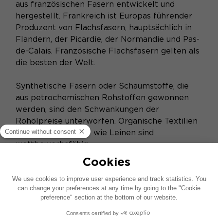
aus französischen Fasern entwickelt und
hergestellt. Frankreich ist Europas führender
Produzent von Flachsfasern, hauptsächlich in
Flandern, der Picardie, der Normandie und Pas-
de-Calais. Französische Flachsfasern gelten als
die besten der Welt.
Synthetische Fasern oder Schaumstoffe, die
aus petrochemischen Rohstoffen gewonnen
werden, sind den Schwankungen der
Rohölpreise unterworfen. Organische Textilien
oder "Ökotextilien" wie Leinen sind
wettbewerbsfähig...
Hinzu kommt, dass die Sandwiches der
Superlative "W" und "K2" nur in Handarbeit
hergestellt werden können und aus
Kostengründen nur in begrenzter Stückzahl
produziert werden können. Das für die