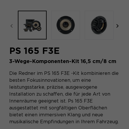
focal-naim-frontent::misc.prev_label
focal
PS 165 F3E
3-Wege-Komponenten-Kit 16,5 cm/8 cm
Die Redner im PS 165 F3E -Kit kombinieren die
besten Fokusinnovationen, um eine
leistungsstarke, präzise, ​​ausgewogene
Installation zu schaffen, die für jede Art von
Innenräume geeignet ist. Ps 165 F3E
ausgestattet mit sorgfältigen Oberflächen
bietet einen immersiven Klang und neue
musikalische Empfindungen in Ihrem Fahrzeug.