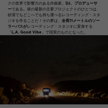
クの世界で影響力のある作曲家
、DJ、プロデューサ
ー
である。彼の最新の主要プロジェクトのひとつは、
砂漠でもどこへでも持ち運べるレコーディング・スタ
ジオを作ることだ！その夢は、
全長11メートルのソー
ラーバスが
レコーディング・スタジオに変身する
「
L.A. Good Vibe
」で現実のものとなった。