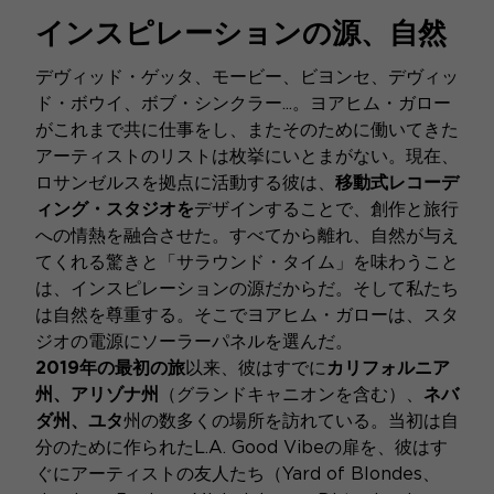
インスピレーションの源、自然
デヴィッド・ゲッタ、モービー、ビヨンセ、デヴィッ
ド・ボウイ、ボブ・シンクラー...。ヨアヒム・ガロー
がこれまで共に仕事をし、またそのために働いてきた
アーティストのリストは枚挙にいとまがない。現在、
ロサンゼルスを拠点に活動する彼は、
移動式レコーデ
ィング・スタジオを
デザインすることで、創作と旅行
への情熱を融合させた。すべてから離れ、自然が与え
てくれる驚きと「サラウンド・タイム」を味わうこと
は、インスピレーションの源だからだ。そして私たち
は自然を尊重する。そこでヨアヒム・ガローは、スタ
ジオの電源にソーラーパネルを選んだ。
2019年の最初の旅
以来、彼はすでに
カリフォルニア
州、アリゾナ州
（グランドキャニオンを含む）、
ネバ
ダ州、ユタ
州の数多くの場所を訪れている。当初は自
分のために作られたL.A. Good Vibeの扉を、彼はす
ぐにアーティストの友人たち（Yard of Blondes、