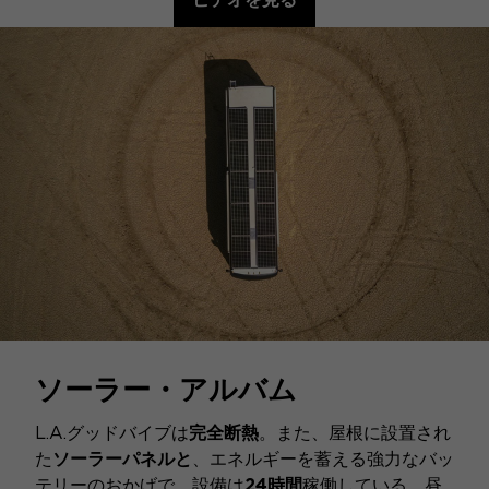
ソーラー・アルバム
L.A.グッドバイブは
完全断熱
。また、屋根に設置され
た
ソーラーパネルと
、エネルギーを蓄える強力なバッ
テリーのおかげで、設備は
24時間
稼働している。昼