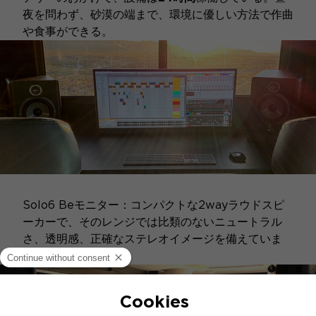
夜を問わず、砂漠の端まで、環境に優しい方法で作曲
や食事ができる。
FOCALプロダクションスタジオ
Solo6 Beモニター：コンパクトな2wayラウドスピ
ーカーで、そのレンジでは比類のないニュートラル
さ、透明感、正確なステレオイメージを備えていま
す。