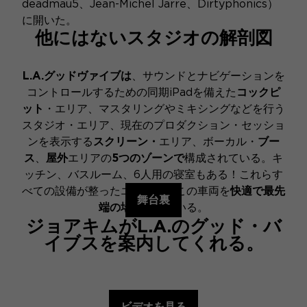
deadmau5、Jean-Michel Jarre、Dirtyphonics）
に開いた。
他にはないスタジオの解剖図
L.A.グッドヴァイブは
、サウンドとナビゲーションを
コントロールするための同期iPadを備えた
コックピ
ット
・エリア、マスタリングやミキシングなどを行う
スタジオ・エリア、現在のプロダクション・セッショ
ンを表示する
スクリーン・
エリア、ボーカル・
ブー
ス
、
屋外
エリアの
5つのゾーンで
構成されている。キ
ッチン、バスルーム、6人用の寝室もある！これらす
べての設備が整ったエリアが、この車両を
快適で最先
舞台裏
端の場所にして
いる。
ジョアキムがL.A.のグッド・バ
イブスを案内してくれる。
ビデオを見る