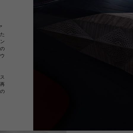
日
ア
た
ン
の
ウ
ス
再
の