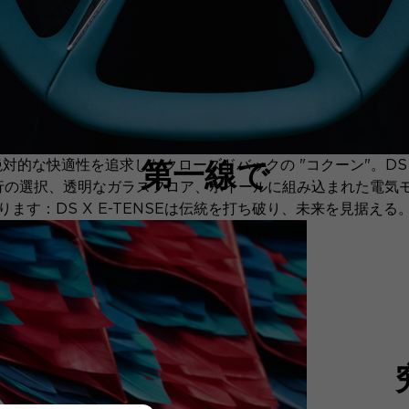
第一線で
的な快適性を追求したクローズドバックの "コクーン"。DS X
の選択、透明なガラスフロア、ホイールに組み込まれた電気モー
ります：DS X E-TENSEは伝統を打ち破り、未来を見据える