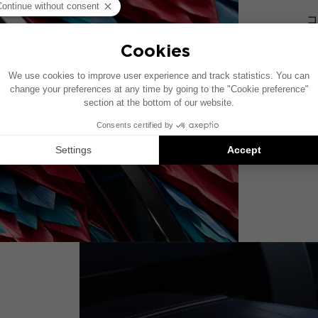
コ
へ
ッ
て
材
ま
贅