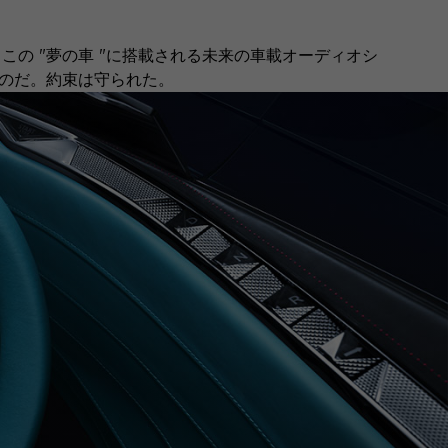
。この "夢の車 "に搭載される未来の車載オーディオシ
たのだ。約束は守られた。