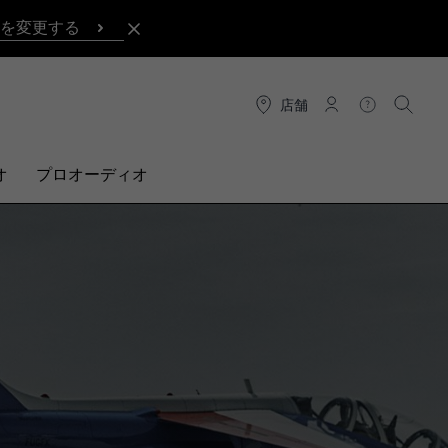
を変更する
店舗
接続
ヘルプ
検索
オ
プロオーディオ