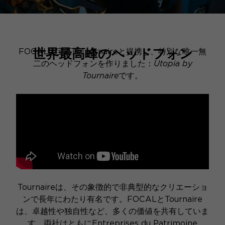
世界最高峰のヘッドフォン
FOCALは宝石商Tournaireと提携し、特別な唯一無
二のヘッドフォンを作りました：
Utopia by
Tournaire
です。
Tournaireは
、その象徴的で非典型的なクリエーショ
ンで長年にわたり有名です。FOCALとTournaire
は、卓越性や独自性など、多くの価値を共有していま
す。両社はともにEntreprises du Patrimoine