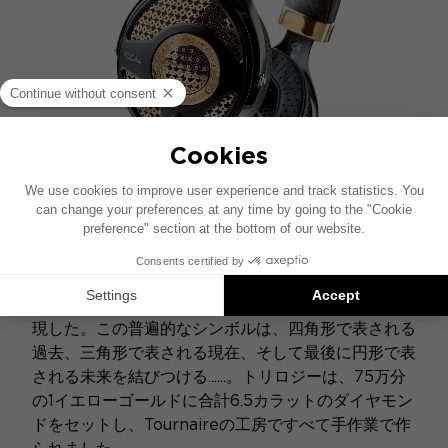
...ジュエリーでパーソナライズ
ジュエラーTournaireは、Utopiaにゴールドとダイヤ
モンドを纏わせ、彼の身近なテーマである三部作を表
現した。この普遍的なシンボルは、四角形で表される
過去、三角形で表される現在、そして最後に円形で表
される未来を結びつける......。トリロジーは、75万分
の1イエローゴールドに合計6.5カラットのダイヤモン
ドをセットし、Tournaireの工房ですべて手作業で作