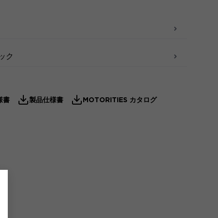
ィック
様書
製品仕様書
MOTORITIES カタログ