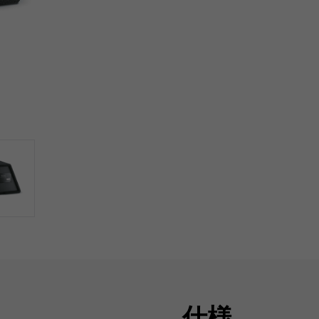
とバンドパス技術を採用した
このコンパクトな2in1
いパワーハンドリングを備え
けることができます。ロー
仕様
低音補強に最適です。
ジオや市販のオ