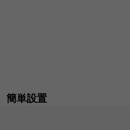
簡単設置
サブウーファーは、省スペースなトランクに簡単に取り付
レベルとハイレベルの入力端子を装備し、純正カーラ
ーディオキットに接続することができます。