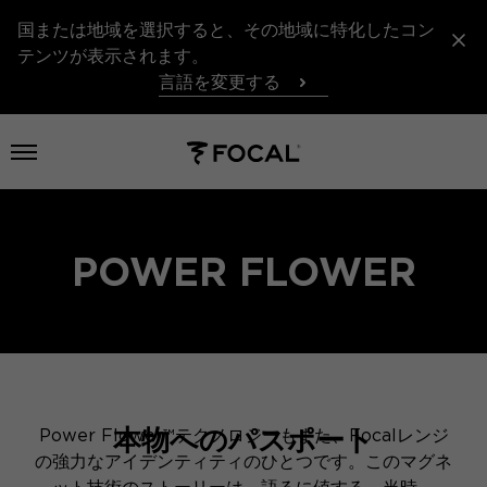
国または地域を選択すると、その地域に特化したコン
テンツが表示されます。
言語を変更する
メニューを開く
POWER FLOWER
本物へのパスポート
Power Flower™テクノロジーもまた、Focalレンジ
の強力なアイデンティティのひとつです。このマグネ