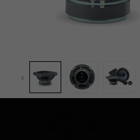
focal-naim-frontent::misc.prev_label