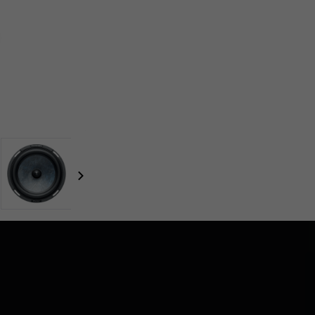
focal-naim-frontent::misc.next_label