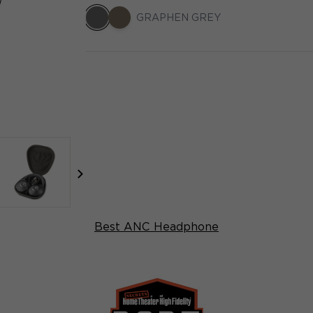
GRAPHEN GREY
focal-naim-frontent::misc.next_label
Best ANC Headphone