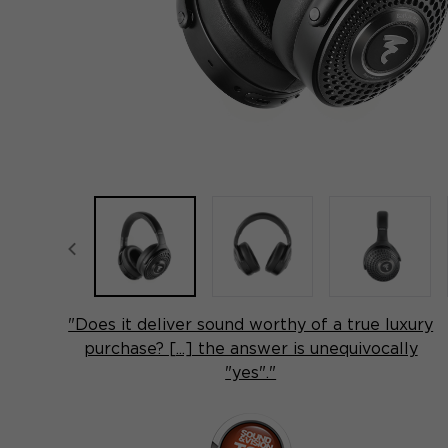
focal-naim-frontent::misc.prev_label
"Does it deliver sound worthy of a true luxury
purchase? [...] the answer is unequivocally
"yes"."