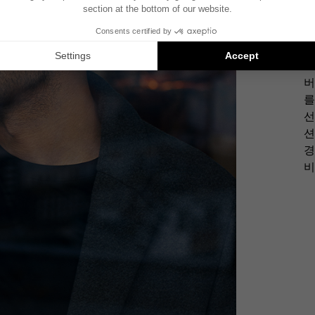
프
버
를
선
션
경
비