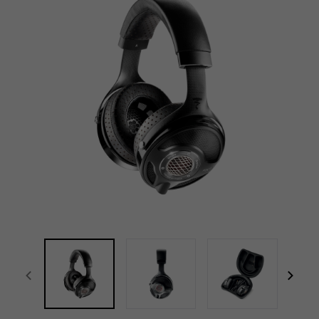
전체 화면
focal-naim-frontent::misc.prev_label
focal