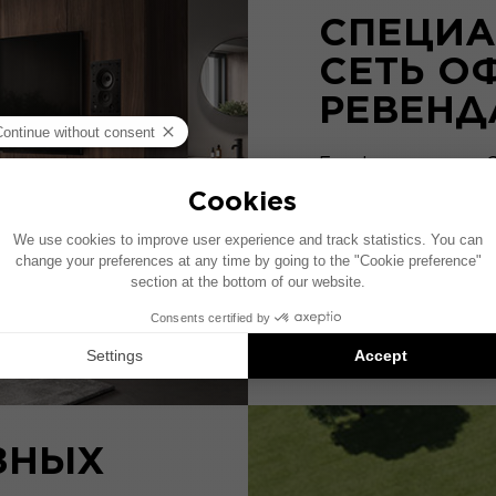
СПЕЦИА
СЕТЬ О
РЕВЕНД
Focal использует 
инсталляции для 
желаний, включая
1000 Series.
ПОСЕТИТЕ
ЗНЫХ