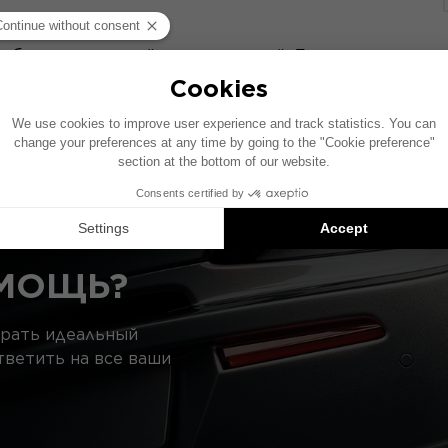
обиля с заводской аудиосистемой. Если в вашем авто
расположение элементов на схеме может отличаться.
ндации совместимых продуктов: каждый элемент продаё
МОЩЬ?
брать идеальный
тветить на все ваши