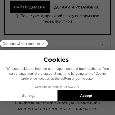
НАЙТИ ДИЛЕРА
ДЕТАЛИ И УСТАНОВКА
ⓘ Пожалуйста, прочитайте эту информацию
перед покупкой.
ACTIVE 6.0
POWERED
Схема установки составлена на основе
автомобиля с заводской аудиосистемой. Если
в вашем автомобиле установлена
специальная опция Hi-Fi, расположение
элементов на схеме может отличаться.