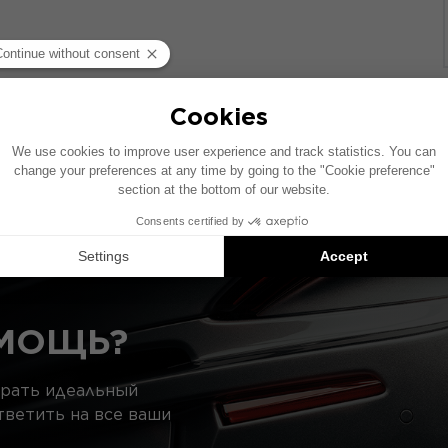
обиля с заводской аудиосистемой. Если в вашем авто
расположение элементов на схеме может отличаться.
ндации совместимых продуктов: каждый элемент продаё
МОЩЬ?
брать идеальный
тветить на все ваши