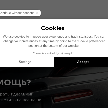
обиля с заводской аудиосистемой. Если в вашем авто
расположение элементов на схеме может отличаться.
ндации совместимых продуктов: каждый элемент продаё
МОЩЬ?
брать идеальный
тветить на все ваши