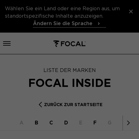
Wählen Sie ein Land oder eine Region aus, um
standortspezifische Inhalte anzuzeigen.
Ändern Sie die Sprache
Menü öffnen
LISTE DER MARKEN
FOCAL INSIDE
ZURÜCK ZUR STARTSEITE
A
B
C
D
E
F
G
H
I
Nach