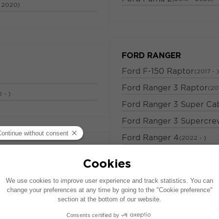
- 2020)
FORD RANGER
Ford F-150 Raptor
(2017 - )
Ford Ranger 3 Raptor
(20
 - )
Ford Ranger 3 Super Ca
Ford Ranger 3 Supercr
Ford Ranger 4
(2022 - )
Ranger 4 Raptor
(2020 - )
4)
FORD S-MAX