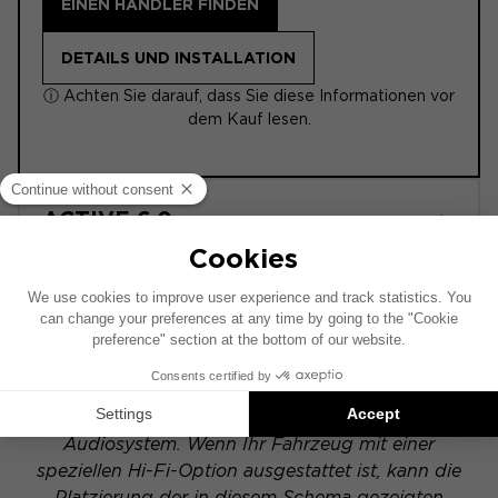
EINEN HÄNDLER FINDEN
DETAILS UND INSTALLATION
ⓘ Achten Sie darauf, dass Sie diese Informationen vor
dem Kauf lesen.
ACTIVE 6.0
POWERED
Dieses Installationsschema basiert auf einem
Fahrzeug mit werkseitig installiertem
Audiosystem. Wenn Ihr Fahrzeug mit einer
speziellen Hi-Fi-Option ausgestattet ist, kann die
Platzierung der in diesem Schema gezeigten