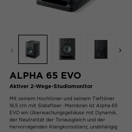
focal-naim-frontent::misc.prev_label
focal
ALPHA 65 EVO
Aktiver 2-Wege-Studiomonitor
Mit seinem Hochtöner und seinem Tieftöner
16,5 cm mit Slatefiber -Membran ist Alpha 65
EVO ein Überwachungsgehäuse mit Dynamik,
der Neutralität der Tonausgleich und der
hervorragenden Klangkonsistenz, unabhängig