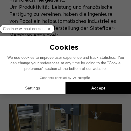
Frankreich, hergestellt
.
.
Um Produktivität, Leistung und französische
Fertigung zu vereinen, haben die Ingenieure
von Focal ein halbautomatisches industrielles
Werkzeug für die Herstellung der Slatefiber-
Membran entwickelt.