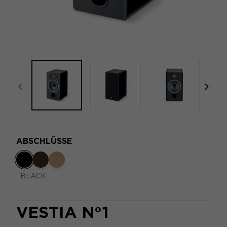
focal-naim-frontent::misc.prev_label
focal
ABSCHLÜSSE
BLACK
VESTIA N°1