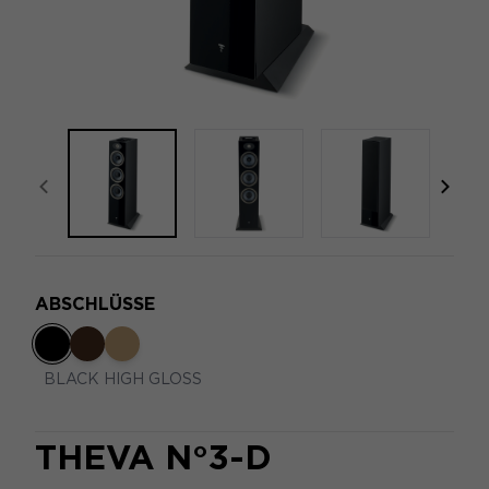
focal-naim-frontent::misc.prev_label
focal
ABSCHLÜSSE
BLACK HIGH GLOSS
THEVA N°3-D