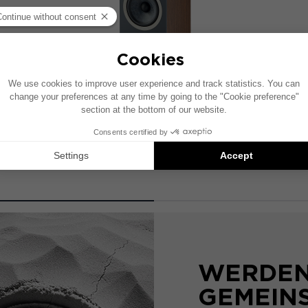
THEVA N°1
2-Wege-Regallautsprecher
WERDEN 
GEMEIN