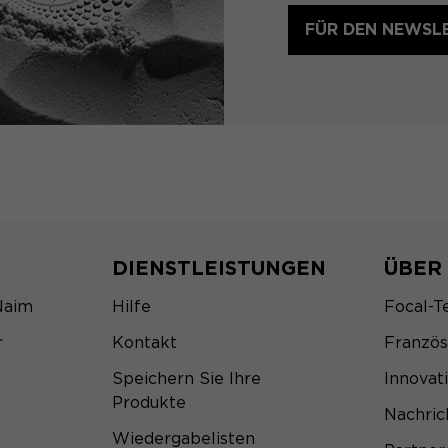
FÜR DEN NEWSL
DIENSTLEISTUNGEN
ÜBER
Naim
Hilfe
Focal-T
r
Kontakt
Franzö
Speichern Sie Ihre
Innovat
Produkte
Nachric
Wiedergabelisten