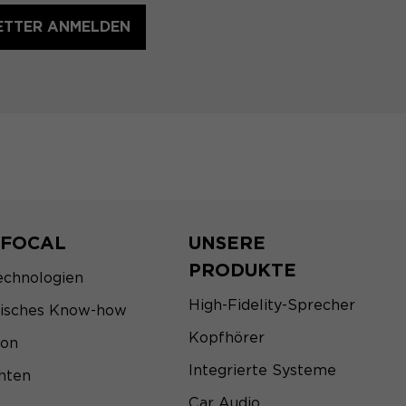
ETTER ANMELDEN
 FOCAL
UNSERE
PRODUKTE
echnologien
High-Fidelity-Sprecher
sisches Know-how
Kopfhörer
ion
Integrierte Systeme
hten
Car Audio