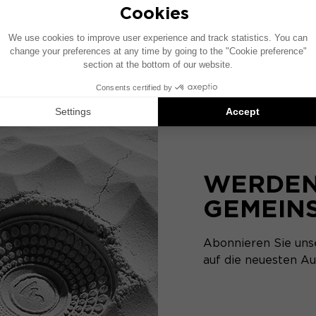
THEVA N°1
2-Wege-Regallautsprecher
WERDEN 
GEMEIN
Abonnieren Sie uns
auf die neuesten Au