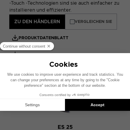
-Touch -Technologien sind sie auch einfacher zu
installieren und effizienter.
ZU DEN HÄNDLERN
VERGLEICHEN SIE
PRODUKTDATENBLATT
MOTORITIES-KATALOG
ÄHNLICHE PRODUKTE
ES 25