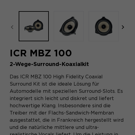
focal-naim-frontent::misc.prev_label
focal
ICR MBZ 100
2-Wege-Surround-Koaxialkit
Das ICR MBZ 100 High Fidelity Coaxial
Surround Kit ist die ideale Lösung für
Automodelle mit speziellen Surround-Slots. Es
integriert sich leicht und diskret und liefert
hochwertige Klang. Insbesondere sind die
Treiber mit der Flachs-Sandwich-Membran
ausgestattet, die in Frankreich hergestellt wird
und die natürliche mittlere und ultra-
realistische Vocals liefert. Um die Leistung in