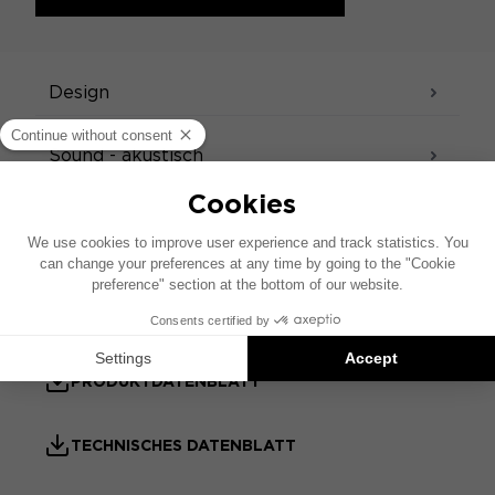
SPEZIFIKATIONEN
Design
Sound - akustisch
Zubehör
BENUTZERHANDBUCH
PRODUKTDATENBLATT
TECHNISCHES DATENBLATT