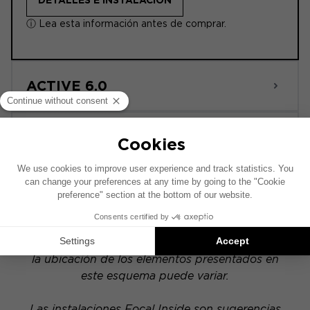
DETALLES E INSTALACIÓN
ⓘ Lea esta información antes de comprar.
ACTIVE 6.0
POWERED
Este esquema de instalación se ha realizado
sobre la base de un vehículo equipado con un
sistema de audio original de fábrica. Si tu
vehículo dispone de una opción hi-fi específica,
la ubicación de los elementos presentados en
este esquema puede variar.
Las instalaciones Focal Inside son sugerencias