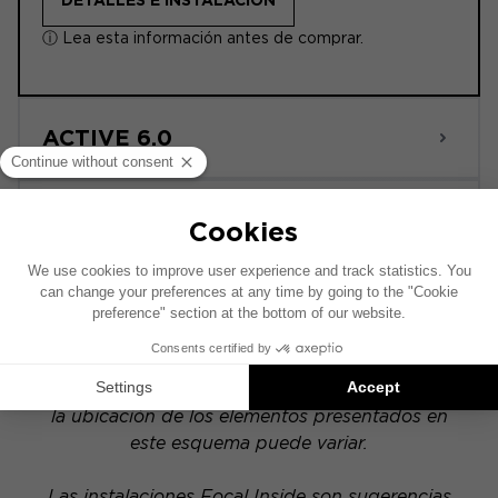
DETALLES E INSTALACIÓN
ⓘ Lea esta información antes de comprar.
ACTIVE 6.0
POWERED
Este esquema de instalación se ha realizado
sobre la base de un vehículo equipado con un
sistema de audio original de fábrica. Si tu
vehículo dispone de una opción hi-fi específica,
la ubicación de los elementos presentados en
este esquema puede variar.
Las instalaciones Focal Inside son sugerencias