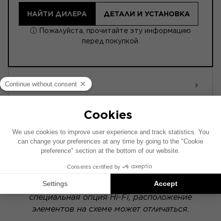
НАЙТИ ДИЛЕРА
ДЕТАЛИ И УСТАНОВКА
ⓘ Пожалуйста, прочитайте эту информацию
перед покупкой.
ACTIVE 6.0
POWERED
Схема установки составлена на основе
автомобиля с заводской аудиосистемой. Если
в вашем автомобиле установлена
специальная опция Hi-Fi, расположение
элементов на схеме может отличаться.