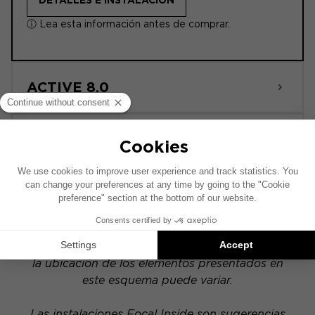
DETALLES E INSTALACIÓN
ⓘ Lea esta información antes de comprar.
ACTIVE 8.0
POWERED
Este esquema de instalación se ha realizado
sobre la base de un vehículo equipado con un
sistema de audio original de fábrica. Si tu
vehículo dispone de una opción hi-fi específica,
la ubicación de los elementos presentados en
este esquema puede variar.
Las instalaciones Focal Inside son sugerencias