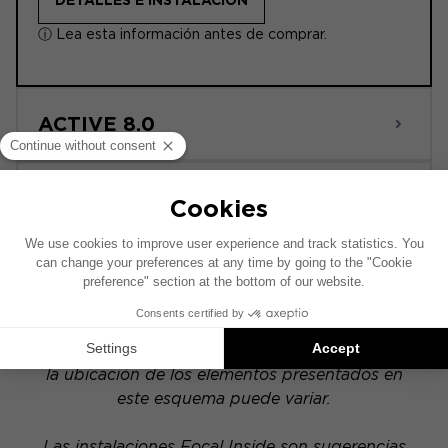
DETALLES E INSTALACIÓN
ⓘ Lea esta información antes de comprar.
ACTIVE 8.0
POWERED
Este esquema de instalación se ha realizado
sobre la base de un vehículo equipado con un
sistema de audio original de fábrica. Si tu
vehículo dispone de una opción hi-fi específica,
la ubicación de los elementos presentados en
este esquema puede variar.
Las instalaciones Focal Inside son sugerencias