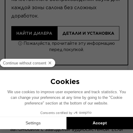
каждой зоны салона без сложных
доработок.
НАЙТИ ДИЛЕРА
ДЕТАЛИ И УСТАНОВКА
ⓘ Пожалуйста, прочитайте эту информацию
перед покупкой.
ACTIVE 8.0
POWERED
Схема установки составлена на основе
автомобиля с заводской аудиосистемой. Если