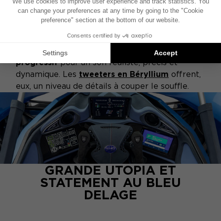
les ingénieurs Focal ont conçu une
nouvelle
membrane sandwich « W » à profil « M »
au
design unique et disruptif.
S’ajoutent les atouts de la
suspension TMD
,
autre exclusivité Focal, et du
spider
progressif
pour un son réaliste, précis et
dynamique. Les
tweeters en Béryllium
offrent,
eux, un niveau de détails à couper le souffle.
GRANDE UTOPIA ET
STATEMENT AU BLEU
DELAGE