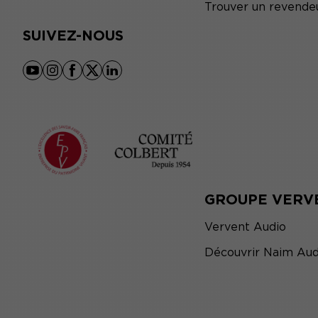
Trouver un revende
SUIVEZ-NOUS
youtube
instagram
facebook
x
linkedin
GROUPE VERV
Vervent Audio
Découvrir Naim Aud