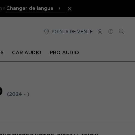
Changer de langue
on.
POINTS DE VENTE
CONNEXION
AIDE
RECH
ÉS
CAR AUDIO
PRO AUDIO
D
(2024 - )