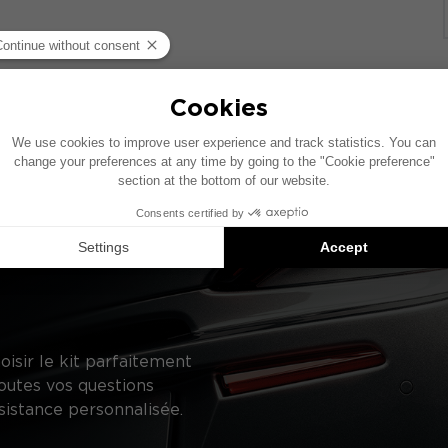
ase d’un véhicule comprenant un système audio constructeur
ifique, le placement des éléments présentés sur ce schéma 
uggestions de produits compatibles : chaque élément est 
oisir le kit parfaitement
outes vos questions
sistance personnalisée.