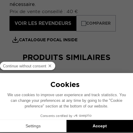
nécessaire.
Prix de vente conseillé : 40 €
VOIR LES REVENDEURS
COMPARER
CATALOGUE FOCAL INSIDE
PRODUITS SIMILAIRES
ER 1
Câbles RCA
Prix de vente conseillé : 16 €