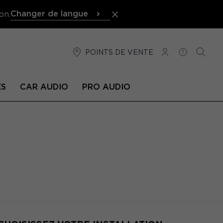
Changer de langue
on.
POINTS DE VENTE
CONNEXION
AIDE
RECH
ÉS
CAR AUDIO
PRO AUDIO