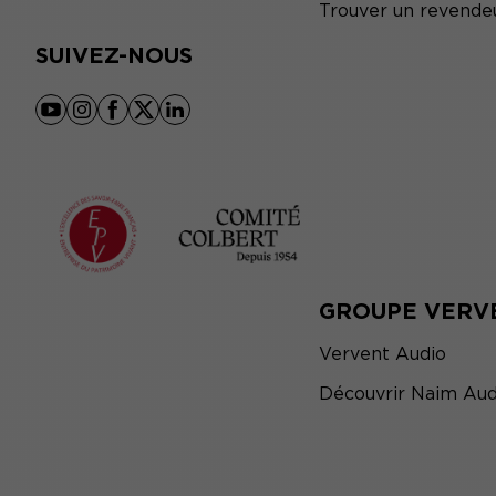
Trouver un revende
SUIVEZ-NOUS
youtube
instagram
facebook
x
linkedin
GROUPE VERV
Vervent Audio
Découvrir Naim Aud