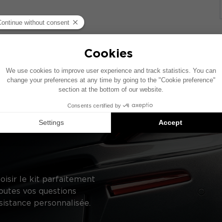
ase d’un véhicule comprenant un système audio constructeur
ifique, le placement des éléments présentés sur ce schéma 
uggestions de produits compatibles : chaque élément est 
oisir le kit parfaitement
outes vos questions
sistance personnalisée.