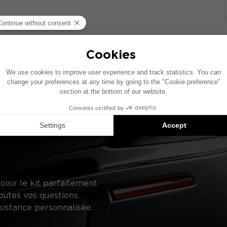
ase d’un véhicule comprenant un système audio constructeur
ifique, le placement des éléments présentés sur ce schéma 
uggestions de produits compatibles : chaque élément est 
oisir le kit parfaitement
outes vos questions
sistance personnalisée.