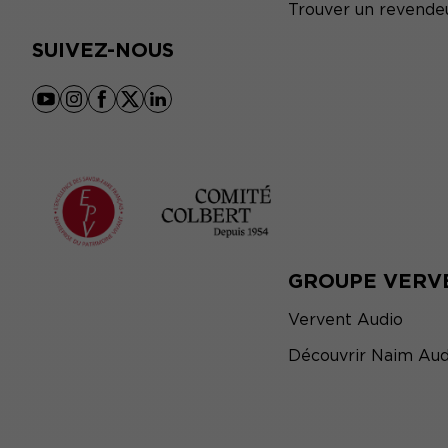
Trouver un revende
SUIVEZ-NOUS
youtube
instagram
facebook
x
linkedin
GROUPE VERV
Vervent Audio
Découvrir Naim Aud