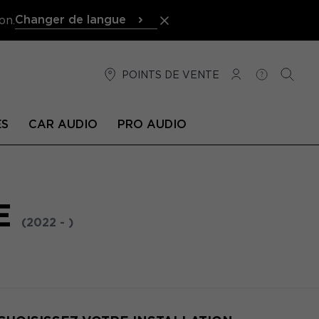
Changer de langue
on.
POINTS DE VENTE
CONNEXION
AIDE
RECH
ÉS
CAR AUDIO
PRO AUDIO
E
(2022 - )