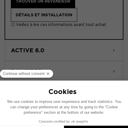
TROUVER UN REVENDEUR
DÉTAILS ET INSTALLATION
ⓘ Veillez à lire ces informations avant tout achat.
ACTIVE 6.0
POWERED
Ce schéma d’installation est réalisé sur la base
d’un véhicule comprenant un système audio
constructeur d’origine. Si votre véhicule est
équipé d'une option hi-fi spécifique, le
placement des éléments présentés sur ce