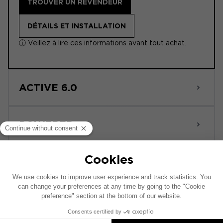
TROUVER UN REVENDEUR
DÉTAILS ET INSTALLATION
ⓘ Veillez à lire ces informations avant tout achat.
ACTIVE 6.0
POWERED
Ce schéma d’installation est réalisé sur la base
d’un véhicule comprenant un système audio
constructeur d’origine. Si votre véhicule est
équipé d'une option hi-fi spécifique, le
placement des éléments présentés sur ce