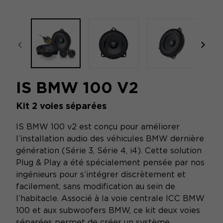
focal-naim-frontent::misc.prev_label
focal
IS BMW 100 V2
Kit 2 voies séparées
IS BMW 100 v2 est conçu pour améliorer
l’installation audio des véhicules BMW dernière
génération (Série 3, Série 4, i4). Cette solution
Plug & Play a été spécialement pensée par nos
ingénieurs pour s’intégrer discrètement et
facilement, sans modification au sein de
l’habitacle. Associé à la voie centrale ICC BMW
100 et aux subwoofers BMW, ce kit deux voies
séparées permet de créer un système