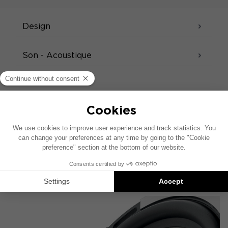
Design
Son - Acoustique
FICHE PRODUIT
FICHE TECHNIQUE
QUICK START
NOTICE
CATALOGUE FOCAL INSIDE
TECHNOLOGIES