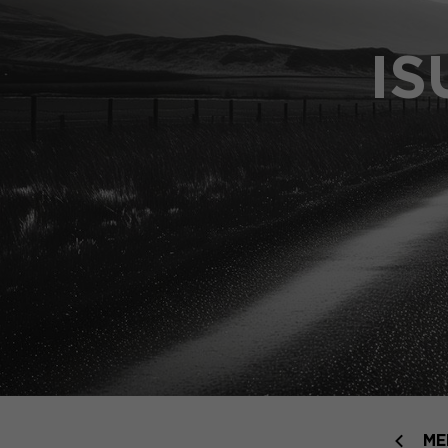
IS
ME