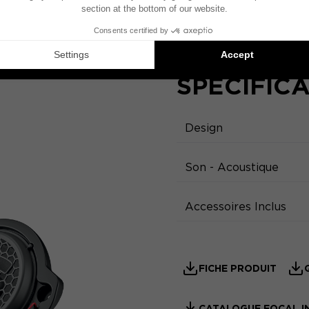
SPÉCIFIC
Design
Son - Acoustique
Accessoires Inclus
FICHE PRODUIT
CATALOGUE FOCAL I