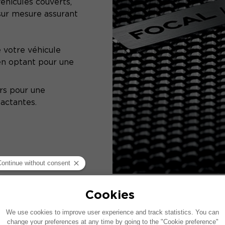
éhicules couverts,
 sur mesure assurant
 votre véhicule
 en optant pour une
rs pour une
actantes.
INSTALLATION