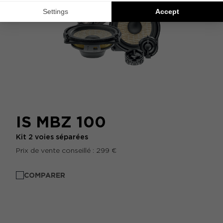
IS MBZ 100
Kit 2 voies séparées
Prix de vente conseillé : 299 €
COMPARER