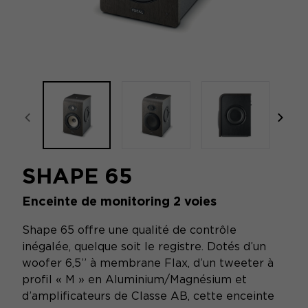
focal-naim-frontent::misc.prev_label
focal
SHAPE 65
Enceinte de monitoring 2 voies
Shape 65 offre une qualité de contrôle
inégalée, quelque soit le registre. Dotés d’un
woofer 6,5’’ à membrane Flax, d’un tweeter à
profil « M » en Aluminium/Magnésium et
d’amplificateurs de Classe AB, cette enceinte