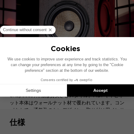
デザイン
Shape65の特徴は質実さとスタイル。MDFキャビネ
ット本体はウォールナット材で覆われています。コン
パクトで、通気孔のないデザイン、取り付け用インサ
ートにより、壁際でも最適でフレキシブルな設置が可
仕様
能です。