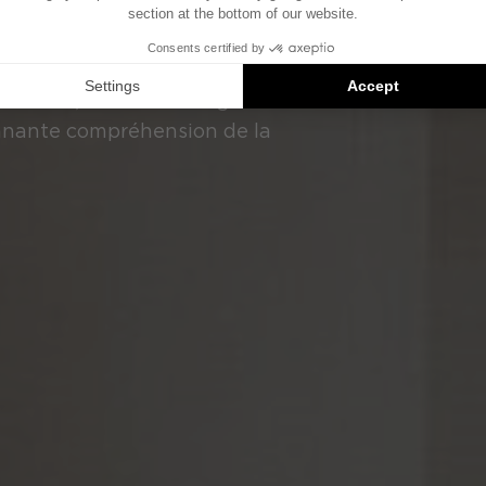
ONIE
tière sonore délivrée avec un
st réelle ; la cohérence globale
nnante compréhension de la