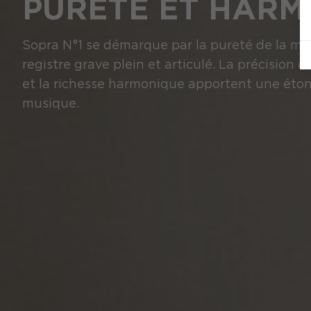
PURETÉ ET HARM
Sopra N°1 se démarque par la pureté de la ma
registre grave plein et articulé. La précision e
et la richesse harmonique apportent une éto
musique.