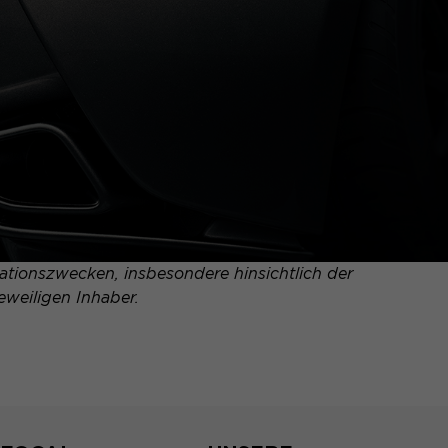
tionszwecken, insbesondere hinsichtlich der
eweiligen Inhaber.