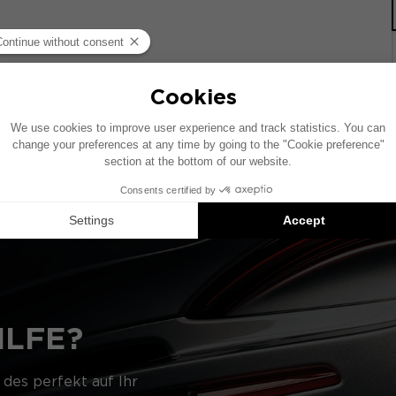
Fahrzeug mit werkseitig installiertem Audiosystem. Wenn 
kann die Platzierung der in diesem Schema gezeigten Kom
d Vorschläge für kompatible Produkte: Jedes Element wird e
ILFE?
 des perfekt auf Ihr