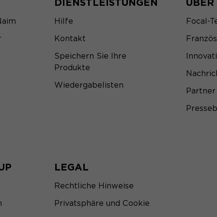
DIENSTLEISTUNGEN
ÜBER
Naim
Hilfe
Focal-T
r
Kontakt
Franzö
Speichern Sie Ihre
Innovat
Produkte
Nachric
Wiedergabelisten
Partner
Presseb
UP
LEGAL
Rechtliche Hinweise
m
Privatsphäre und Cookie