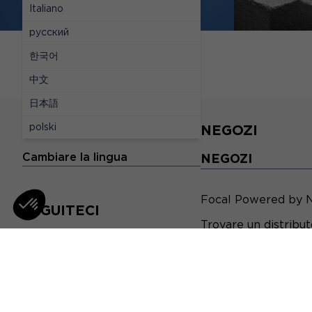
Italiano
русский
한국어
中文
日本語
polski
LE LINGUE
NEGOZI
Cambiare la lingua
NEGOZI
Focal Powered by 
SEGUITECI
Trovare un distribu
youtube
instagram
facebook
x
linkedin