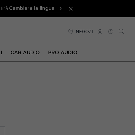
Cambiare la lingua
ità.
NEGOZI
CONNESSIONE
AIUTO
RICER
I
CAR AUDIO
PRO AUDIO