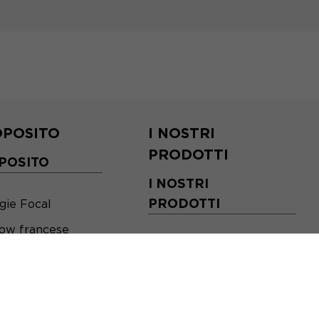
OPOSITO
I NOSTRI
PRODOTTI
POSITO
I NOSTRI
PRODOTTI
gie Focal
ow francese
Altoparlanti ad alta
ione
fedeltà
Cuffie
Sistemi integrati