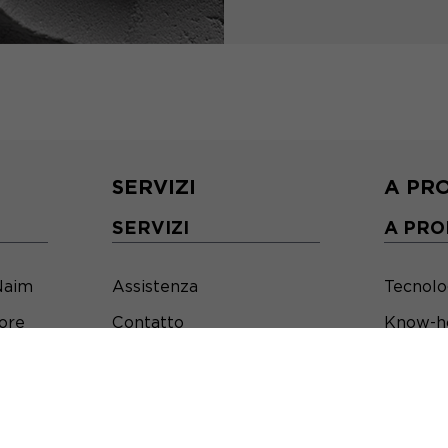
SERVIZI
A PR
SERVIZI
A PRO
Naim
Assistenza
Tecnolo
tore
Contatto
Know-h
Registrate i vostri
Innovaz
prodotti
Notizie
Playlist
Partner