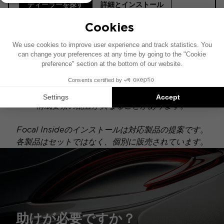
ディーラーを探す
詳細とインストール
ⓘ ご購入前に必ずお読みください。
このインストール図は、純正オーディオシステムを搭
載した車両を基に作成されています。特定のハイファ
イオプションが装備されている場合、本図に示された
構成要素の配置が異なることがあります。
Focal Insideのインストールは対応製品の提案です。
各製品はセットではなく、個別に販売されています。
助けが必要ですか？