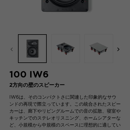
focal-naim-frontent::misc.prev_label
focal
100 IW6
2方向の壁のスピーカー
IW6は、そのコンパクトさに関連した印象的なサウ
ンドの再現で際立っています。この統合されたスピー
カーは、廊下やリビングルームでの音の拡散、寝室や
キッチンでのステレオリスニング、ホームシアターな
ど、小規模から中規模のスペースに理想的に適してい